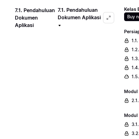
Kelas
7.1. Pendahuluan
7.1. Pendahuluan
Buy 
Dokumen Aplikasi
Dokumen
Aplikasi
Persia
1.1
1.2
1.3
1.4
1.5
Modul 
2.1
Modul 
3.1
3.2