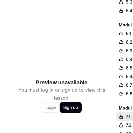
5.3
5.4
Modul 
6.1
6.2
6.3
6.4
6.5
6.6
Preview unavailable
6.7
You must log in or sign up to view this
6.8
lesson.
Login
Sign up
Modul 
7.1
7.2