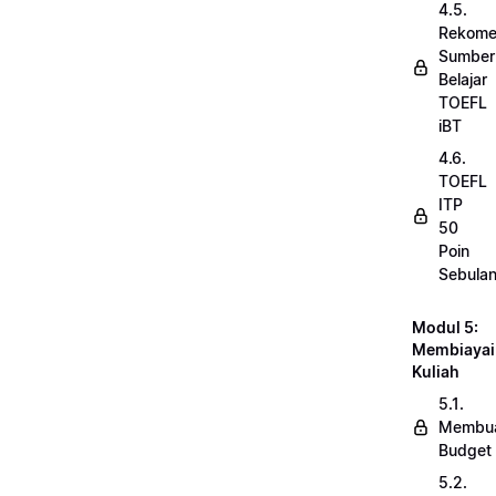
4.5.
Rekome
Sumber
Belajar
TOEFL
iBT
4.6.
TOEFL
ITP
50
Poin
Sebula
Modul 5:
Membiayai
Kuliah
5.1.
Membu
Budget
5.2.