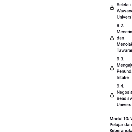
Seleksi
Wawanc
Univers
9.2.
Meneri
dan
Menola
Tawara
9.3.
Mengaj
Penund
Intake
9.4.
Negosia
Beasis
Univers
Modul 10: 
Pelajar dan
Keberangk