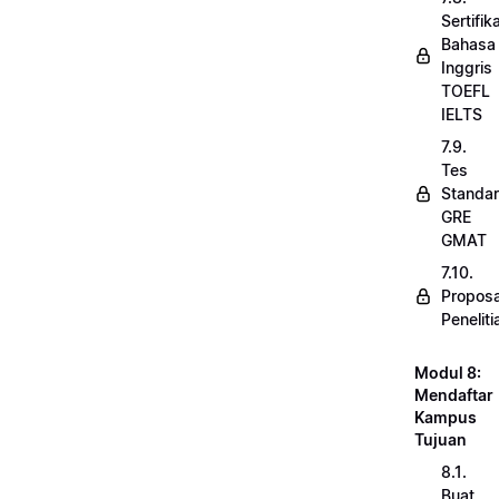
Sertifik
Bahasa
Inggris
TOEFL
IELTS
7.9.
Tes
Standar
GRE
GMAT
7.10.
Proposa
Peneliti
Modul 8:
Mendaftar
Kampus
Tujuan
8.1.
Buat