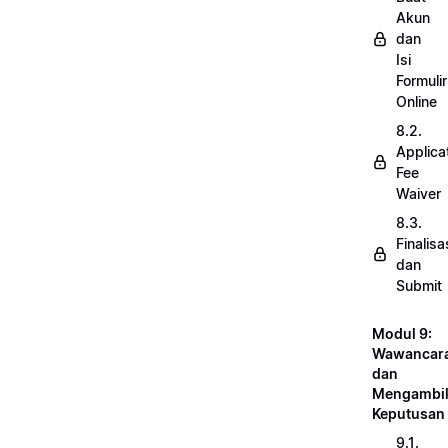
Akun
dan
Isi
Formulir
Online
8.2.
Applica
Fee
Waiver
8.3.
Finalisa
dan
Submit
Modul 9:
Wawancar
dan
Mengambi
Keputusan
9.1.