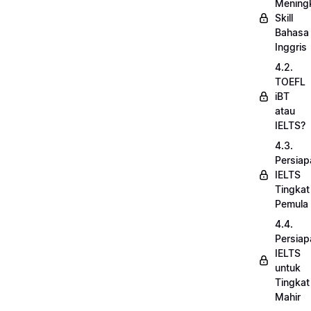
Mening
Skill
Bahasa
Inggris
4.2.
TOEFL
iBT
atau
IELTS?
4.3.
Persiap
IELTS
Tingkat
Pemula
4.4.
Persiap
IELTS
untuk
Tingkat
Mahir