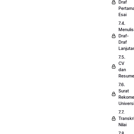
Draf
Pertam
Esai
7.4.
Menulis
Draf-
Draf
Lanjuta
7.5.
CV
dan
Resum
7.6.
Surat
Rekome
Univers
7.7.
Transkr
Nilai
7.8.