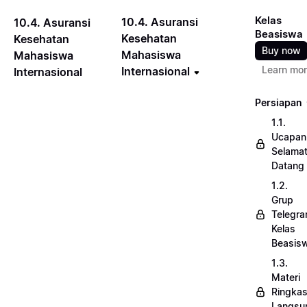
Kelas
10.4. Asuransi
10.4. Asuransi
Beasiswa
Kesehatan
Kesehatan
Buy now
Mahasiswa
Mahasiswa
Learn mo
Internasional
Internasional
Persiapan
1.1.
Ucapan
Selama
Datang
1.2.
Grup
Telegr
Kelas
Beasis
1.3.
Materi
Ringka
Langsu