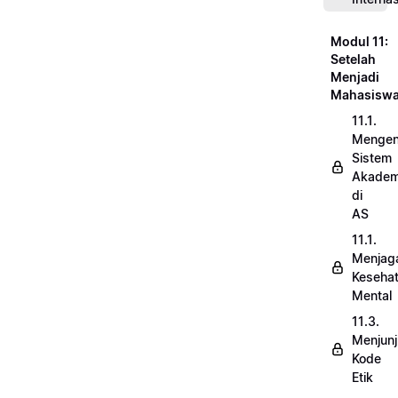
Modul 11:
Setelah
Menjadi
Mahasisw
11.1.
Mengen
Sistem
Akadem
di
AS
11.1.
Menjag
Keseha
Mental
11.3.
Menjun
Kode
Etik