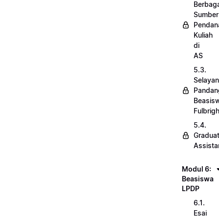
Berbaga
Sumber
Pendan
Kuliah
di
AS
5.3.
Selaya
Pandan
Beasis
Fulbrigh
5.4.
Gradua
Assista
Modul 6:
Beasiswa
LPDP
6.1.
Esai