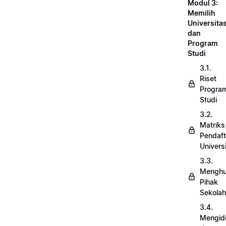
Modul 3:
Memilih
Universita
dan
Program
Studi
3.1.
Riset
Progra
Studi
3.2.
Matriks
Pendaft
Univers
3.3.
Menghu
Pihak
Sekolah
3.4.
Mengide