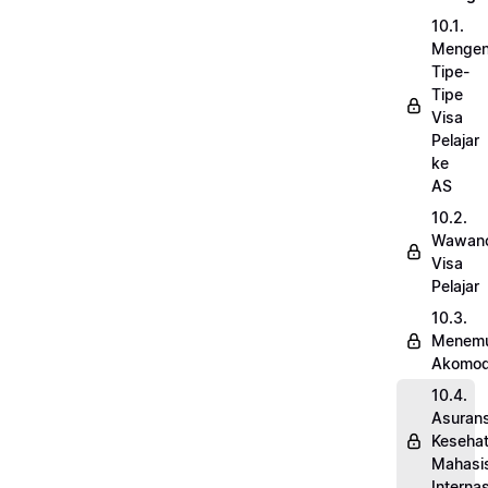
10.1.
Mengen
Tipe-
Tipe
Visa
Pelajar
ke
AS
10.2.
Wawanc
Visa
Pelajar
10.3.
Menem
Akomod
10.4.
Asurans
Keseha
Mahasi
Internas