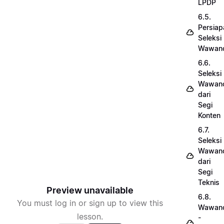
LPDP
6.5.
Persiap
Seleksi
Wawanc
6.6.
Seleksi
Wawanc
dari
Segi
Konten
6.7.
Seleksi
Wawanc
dari
Segi
Teknis
Preview unavailable
6.8.
You must log in or sign up to view this
Wawanc
lesson.
-