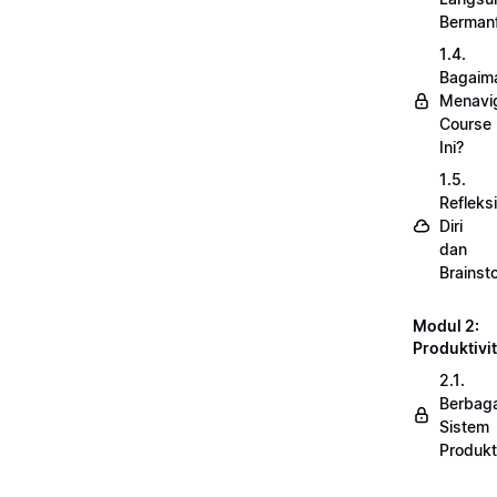
Berman
1.4.
Bagaim
Menavi
Course
Ini?
1.5.
Refleksi
Diri
dan
Brainst
Modul 2:
Produktivi
2.1.
Berbaga
Sistem
Produkt