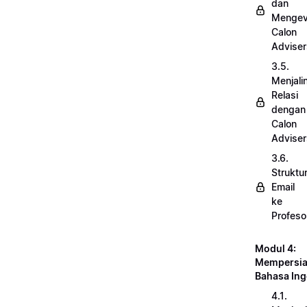
dan
Mengev
Calon
Adviser
3.5.
Menjali
Relasi
dengan
Calon
Adviser
3.6.
Struktu
Email
ke
Profeso
Modul 4:
Mempersi
Bahasa Ing
4.1.