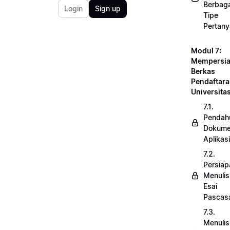
Berbaga
Login
Sign up
Tipe
Pertan
Modul 7:
Mempersi
Berkas
Pendaftar
Universita
7.1.
Pendah
Dokum
Aplikasi
7.2.
Persiap
Menulis
Esai
Pascasa
7.3.
Menulis