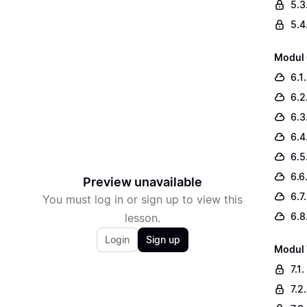
5.3
5.4
Modul 
6.1
6.2
6.3
6.4
6.5
6.6
Preview unavailable
6.7
You must log in or sign up to view this
6.8
lesson.
Login
Sign up
Modul 
7.1
7.2