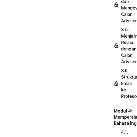
dan
Mengev
Calon
Adviser
3.5.
Menjali
Relasi
dengan
Calon
Adviser
3.6.
Struktu
Email
ke
Profeso
Modul 4:
Mempersi
Bahasa Ing
4.1.