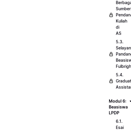
Berbaga
Sumber
Pendan
Kuliah
di
AS
5.3.
Selaya
Pandan
Beasis
Fulbrigh
5.4.
Gradua
Assista
Modul 6:
Beasiswa
LPDP
6.1.
Esai