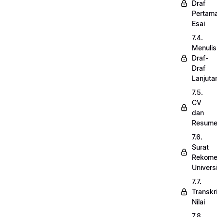
Draf
Pertam
Esai
7.4.
Menulis
Draf-
Draf
Lanjuta
7.5.
CV
dan
Resum
7.6.
Surat
Rekome
Univers
7.7.
Transkr
Nilai
7.8.