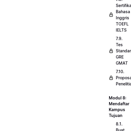
Sertifik
Bahasa
Inggris
TOEFL
IELTS
7.9.
Tes
Standar
GRE
GMAT
7.10.
Proposa
Peneliti
Modul 8:
Mendaftar
Kampus
Tujuan
8.1.
Buat