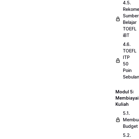
4.5.
Rekome
Sumber
Belajar
TOEFL
iBT
4.6.
TOEFL
ITP
50
Poin
Sebula
Modul 5:
Membiayai
Kuliah
5.1.
Membu
Budget
5.2.