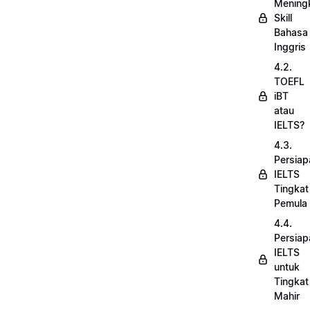
Mening
Skill
Bahasa
Inggris
4.2.
TOEFL
iBT
atau
IELTS?
4.3.
Persiap
IELTS
Tingkat
Pemula
4.4.
Persiap
IELTS
untuk
Tingkat
Mahir