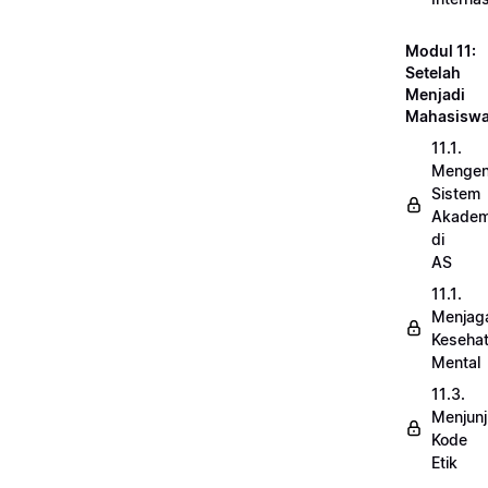
Modul 11:
Setelah
Menjadi
Mahasisw
11.1.
Mengen
Sistem
Akadem
di
AS
11.1.
Menjag
Keseha
Mental
11.3.
Menjun
Kode
Etik