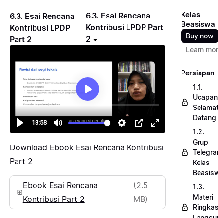
Kelas
6.3. Esai Rencana
6.3. Esai Rencana
Beasiswa
Kontribusi LPDP Part
Kontribusi LPDP
Buy now
2
Part 2
Learn mo
Persiapan
1.1.
Ucapan
Selama
Datang
1.2.
Grup
Download Ebook Esai Rencana Kontribusi
Telegr
Part 2
Kelas
Beasis
Ebook Esai Rencana
(2.5
1.3.
Materi
Kontribusi Part 2
MB)
Ringka
Langsu