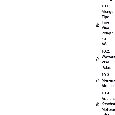
10.1.
Mengen
Tipe-
Tipe
Visa
Pelajar
ke
AS
10.2.
Wawanc
Visa
Pelajar
10.3.
Menem
Akomod
10.4.
Asurans
Keseha
Mahasi
Internas