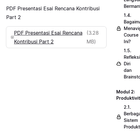
Berman
PDF Presentasi Esai Rencana Kontribusi
1.4.
Part 2
Bagaim
Menavi
PDF Presentasi Esai Rencana
(3.28
Course
Kontribusi Part 2
MB)
Ini?
1.5.
Refleksi
Diri
dan
Brainst
Modul 2:
Produktivi
2.1.
Berbaga
Sistem
Produkt