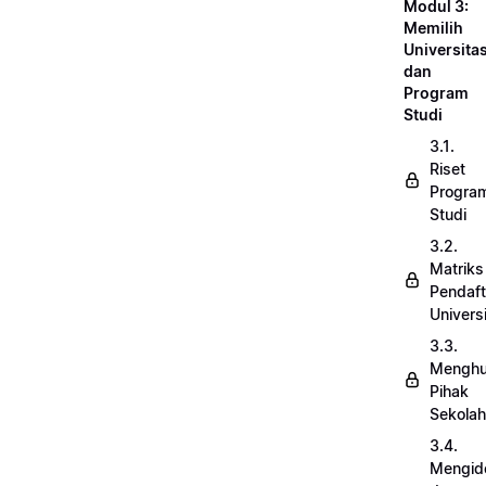
Modul 3:
Memilih
Universita
dan
Program
Studi
3.1.
Riset
Progra
Studi
3.2.
Matriks
Pendaft
Univers
3.3.
Menghu
Pihak
Sekolah
3.4.
Mengide