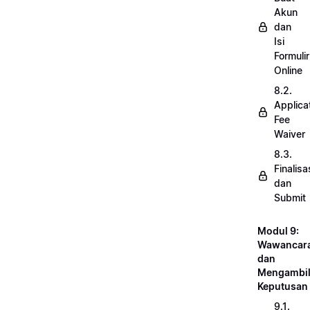
Akun
dan
Isi
Formulir
Online
8.2.
Applica
Fee
Waiver
8.3.
Finalisa
dan
Submit
Modul 9:
Wawancar
dan
Mengambi
Keputusan
9.1.