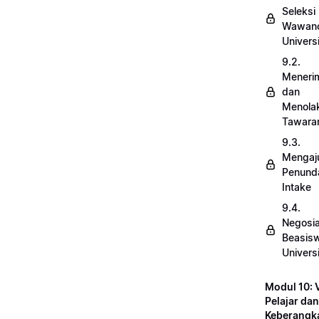
Seleksi
Wawanc
Univers
9.2.
Meneri
dan
Menola
Tawara
9.3.
Mengaj
Penund
Intake
9.4.
Negosia
Beasis
Univers
Modul 10: 
Pelajar dan
Keberangk