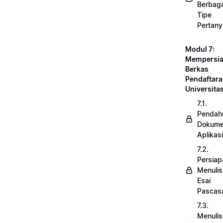
Berbaga
Tipe
Pertan
Modul 7:
Mempersi
Berkas
Pendaftar
Universita
7.1.
Pendah
Dokum
Aplikasi
7.2.
Persiap
Menulis
Esai
Pascasa
7.3.
Menulis