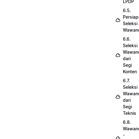
LPDP
6.5.
Persiap
Seleksi
Wawanc
6.6.
Seleksi
Wawanc
dari
Segi
Konten
6.7.
Seleksi
Wawanc
dari
Segi
Teknis
6.8.
Wawanc
-